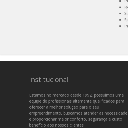
P
R
S
Sp
I
Institucional
Estamos no mercado desde 1992, possuímos uma
equipe de profissionais altamente qualificados para
oferecer a melhor solução para o seu
empreendimento, buscamos atender as necessidade
e proporcionar maior conforto, segurança e custo
benefício aos nossos clientes.