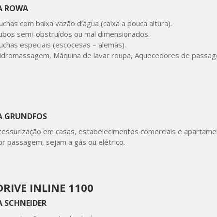
A ROWA
uchas com baixa vazão d’água (caixa a pouca altura).
ubos semi-obstruídos ou mal dimensionados.
uchas especiais (escocesas – alemãs).
idromassagem, Máquina de lavar roupa, Aquecedores de passage
A GRUNDFOS
ressurização em casas, estabelecimentos comerciais e apartamen
or passagem, sejam a gás ou elétrico.
RIVE INLINE 1100
 SCHNEIDER