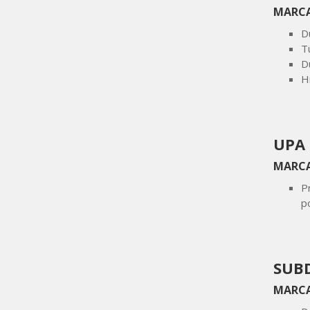
MARC
D
T
D
H
UPA
MARC
P
p
SUBD
MARCA