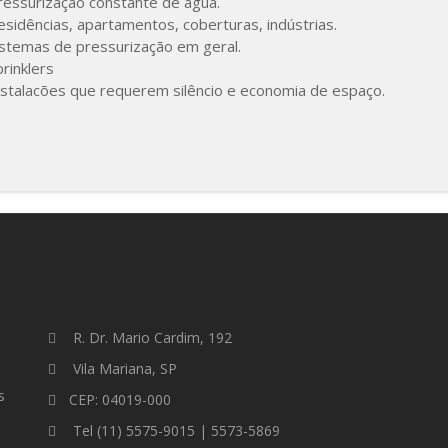
ressurização constante de água.
esidências, apartamentos, coberturas, indústrias.
istemas de pressurização em geral.
rinklers
nstalacões que requerem silêncio e economia de espaço.
R. Dr. Mario Cardim, 192
Vila Mariana, SP
s
CEP: 04019-000
Tel (11) 5575-9015 | 5573-5869