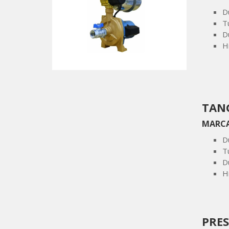
D
T
D
H
TANG
MARC
D
T
D
H
PRES