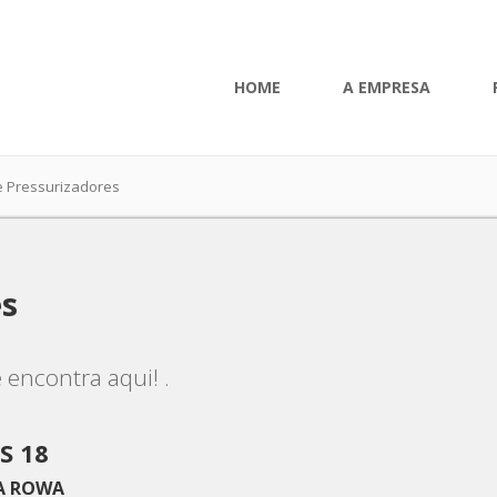
HOME
A EMPRESA
e Pressurizadores
es
 encontra aqui! .
S 18
A ROWA