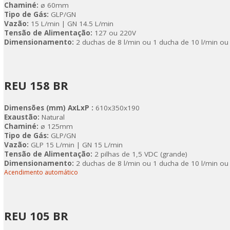
Chaminé:
ø 60mm
Tipo de Gás:
GLP/GN
Vazão:
15 L/min | GN 14.5 L/min
Tensão de Alimentação:
127 ou 220V
Dimensionamento:
2 duchas de 8 l/min ou 1 ducha de 10 l/min ou
REU 158 BR
Dimensões (mm) AxLxP :
610x350x190
Exaustão:
Natural
Chaminé:
ø 125mm
Tipo de Gás:
GLP/GN
Vazão:
GLP 15 L/min | GN 15 L/min
Tensão de Alimentação:
2 pilhas de 1,5 VDC (grande)
Dimensionamento:
2 duchas de 8 l/min ou 1 ducha de 10 l/min ou
Acendimento automático
REU 105 BR