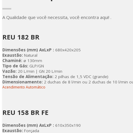
A Qualidade que você necessita, você encontra aqui! .
REU 182 BR
Dimensões (mm) AxLxP :
680x420x205
Exaustão:
Natural
Chaminé:
ø 130mm
Tipo de Gás:
GLP/GN
Vazão:
20 L/min | GN 20 L/min
Tensão de Alimentação:
2 pilhas de 1,5 VDC (grande)
Dimensionamento:
2 duchas de 8 l/min ou 2 duchas de 10 l/min o
Acendimento Automático
REU 158 BR FE
Dimensões (mm) AxLxP :
610x350x190
Exaustão:
Forçada