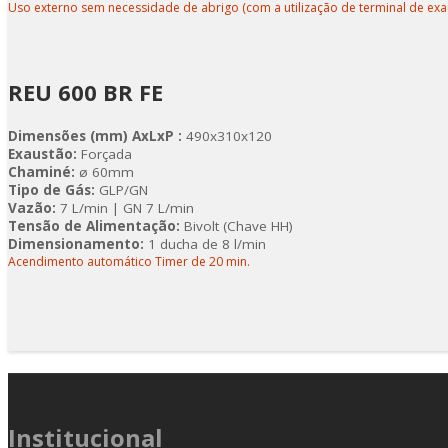
Uso externo sem necessidade de abrigo (com a utilização de terminal de ex
REU 600 BR FE
Dimensões (mm) AxLxP :
490x310x120
Exaustão:
Forçada
Chaminé:
ø 60mm
Tipo de Gás:
GLP/GN
Vazão:
7 L/min | GN 7 L/min
Tensão de Alimentação:
Bivolt (Chave HH)
Dimensionamento:
1 ducha de 8 l/min
Acendimento automático Timer de 20 min.
Institucional