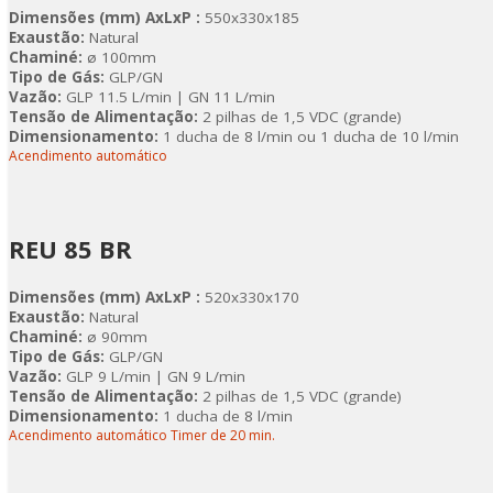
Dimensões (mm) AxLxP :
550x330x185
Exaustão:
Natural
Chaminé:
ø 100mm
Tipo de Gás:
GLP/GN
Vazão:
GLP 11.5 L/min | GN 11 L/min
Tensão de Alimentação:
2 pilhas de 1,5 VDC (grande)
Dimensionamento:
1 ducha de 8 l/min ou 1 ducha de 10 l/min
Acendimento automático
REU 85 BR
Dimensões (mm) AxLxP :
520x330x170
Exaustão:
Natural
Chaminé:
ø 90mm
Tipo de Gás:
GLP/GN
Vazão:
GLP 9 L/min | GN 9 L/min
Tensão de Alimentação:
2 pilhas de 1,5 VDC (grande)
Dimensionamento:
1 ducha de 8 l/min
Acendimento automático Timer de 20 min.