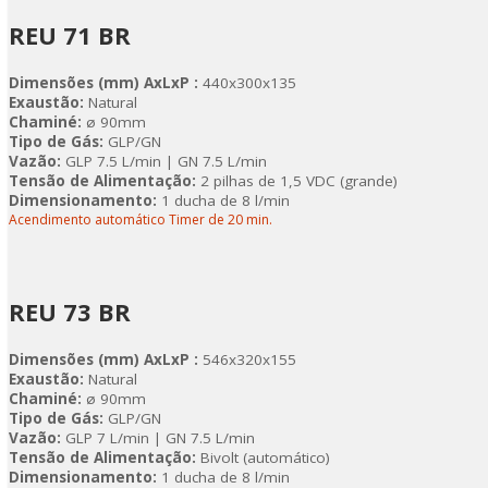
REU 71 BR
Dimensões (mm) AxLxP :
440x300x135
Exaustão:
Natural
Chaminé:
ø 90mm
Tipo de Gás:
GLP/GN
Vazão:
GLP 7.5 L/min | GN 7.5 L/min
Tensão de Alimentação:
2 pilhas de 1,5 VDC (grande)
Dimensionamento:
1 ducha de 8 l/min
Acendimento automático Timer de 20 min.
REU 73 BR
Dimensões (mm) AxLxP :
546x320x155
Exaustão:
Natural
Chaminé:
ø 90mm
Tipo de Gás:
GLP/GN
Vazão:
GLP 7 L/min | GN 7.5 L/min
Tensão de Alimentação:
Bivolt (automático)
Dimensionamento:
1 ducha de 8 l/min